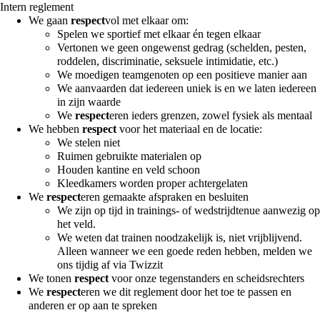
Intern reglement
We gaan
respect
vol met elkaar om:
Spelen we sportief met elkaar én tegen elkaar
Vertonen we geen ongewenst gedrag (schelden, pesten,
roddelen, discriminatie, seksuele intimidatie, etc.)
We moedigen teamgenoten op een positieve manier aan
We aanvaarden dat iedereen uniek is en we laten iedereen
in zijn waarde
We
respect
eren ieders grenzen, zowel fysiek als mentaal
We hebben
respect
voor het materiaal en de locatie:
We stelen niet
Ruimen gebruikte materialen op
Houden kantine en veld schoon
Kleedkamers worden proper achtergelaten
We
respect
eren gemaakte afspraken en besluiten
We zijn op tijd in trainings- of wedstrijdtenue aanwezig op
het veld.
We weten dat trainen noodzakelijk is, niet vrijblijvend.
Alleen wanneer we een goede reden hebben, melden we
ons tijdig af via Twizzit
We tonen
respect
voor onze tegenstanders en scheidsrechters
We
respect
eren we dit reglement door het toe te passen en
anderen er op aan te spreken