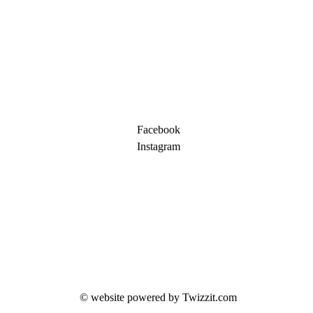
CONTACT
Ghent Gators
Borluutstraat 21, 9051 Sint-Denijs-Westrem
info
.ghentgators@gmail.com
VOLG ONS
Facebook
Instagram
Twizzit
CLUBREGLEMENT
Privacyverklaring
© website powered by
Twizzit.com